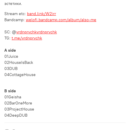
эстетики.
Stream etc:
band.link/W2irr
Bandcamp:
welofi.bandcamp.com/album/also-me
SC: @
vrdnprvchkvrdnprvchk
TG:
t.me/vrdnprvchk
A side
01Juice
02HouseIsBack
03DUB
04CottageHouse
B side
01Geisha
02BarOneMore
03ProjectHouse
04DeepDUB