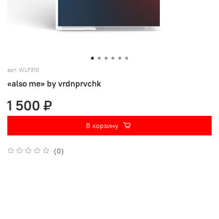
арт.
WLF310
«also me» by vrdnprvchk
1 500 ₽
В корзину
(0)