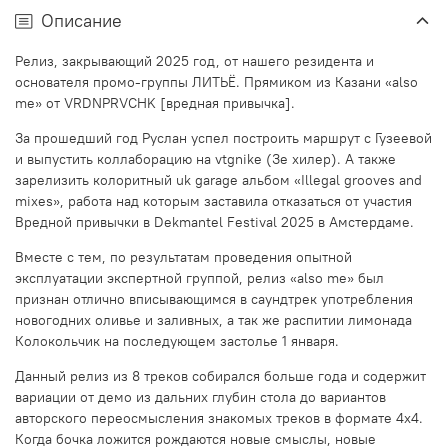
Описание
Релиз, закрывающий 2025 год, от нашего резидента и
основателя промо-группы ЛИТЬЁ. Прямиком из Казани «also
me» от VRDNPRVCHK [вредная привычка].
За прошедший год Руслан успел построить маршрут с Гузеевой
и выпустить коллаборацию на vtgnike (Зе хилер). А также
зарелизить колоритный uk garage альбом «Illegal grooves and
mixes», работа над которым заставила отказаться от участия
Вредной привычки в Dekmantel Festival 2025 в Амстердаме.
Вместе с тем, по результатам проведения опытной
эксплуатации экспертной группой, релиз «also me» был
признан отлично вписывающимся в саундтрек употребления
новогодних оливье и заливных, а так же распитии лимонада
Колокольчик на последующем застолье 1 января.
Данный релиз из 8 треков собирался больше года и содержит
вариации от демо из дальних глубин стола до вариантов
авторского переосмысления знакомых треков в формате 4х4.
Когда бочка ложится рождаются новые смыслы, новые