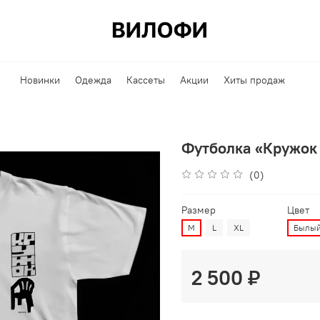
Новинки
Одежда
Кассеты
Акции
Хиты продаж
Футболка «Кружок 
(0)
Размер
Цвет
M
L
XL
Былы
2 500 ₽